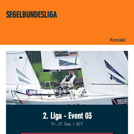
SEGELBUNDESLIGA
Kontakt
2. Liga - Event 03
Fr., 27. Sep.
  |  
SCT