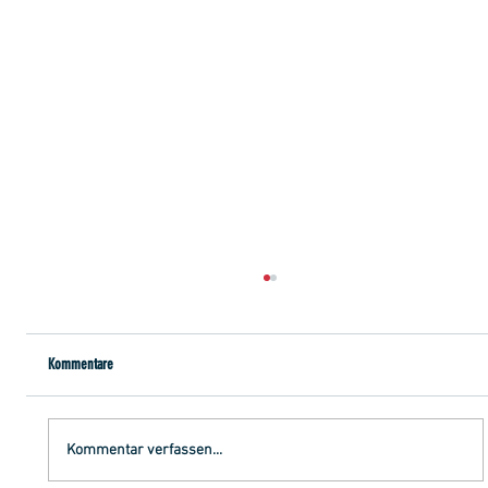
Kommentare
BYC setzt Siegesserie fort
Kommentar verfassen...