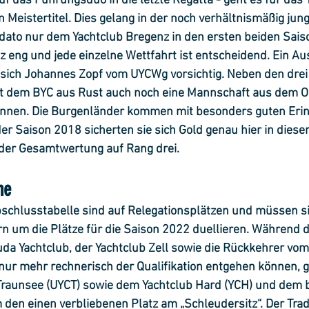
 das Führungsduo in die letzte Regatta - geht es für das 
 Meistertitel. Dies gelang in der noch verhältnismäßig jun
dato nur dem Yachtclub Bregenz in den ersten beiden Saison
nz eng und jede einzelne Wettfahrt ist entscheidend. Ein Au
ibt sich Johannes Zopf vom UYCWg vorsichtig. Neben den dr
it dem BYC aus Rust auch noch eine Mannschaft aus dem O
rennen. Die Burgenländer kommen mit besonders guten Eri
er Saison 2018 sicherten sie sich Gold genau hier in diesem
der Gesamtwertung auf Rang drei. 
ne
Abschlusstabelle sind auf Relegationsplätzen und müssen s
n um die Plätze für die Saison 2022 duellieren. Während d
da Yachtclub, der Yachtclub Zell sowie die Rückkehrer vom
nur mehr rechnerisch der Qualifikation entgehen können, 
raunsee (UYCT) sowie dem Yachtclub Hard (YCH) und dem b
 den einen verbliebenen Platz am „Schleudersitz“. Der Trad