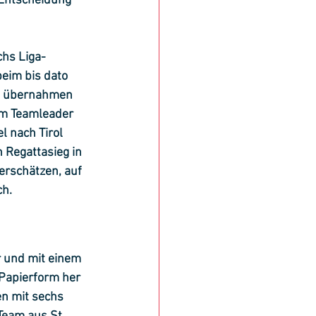
Entscheidung 
chs Liga-
eim bis dato 
nd übernahmen 
um Teamleader 
l nach Tirol 
 Regattasieg in 
erschätzen, auf 
h. 
r und mit einem 
Papierform her 
en mit sechs 