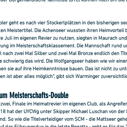
 der Burgenländische Yachtclub (BYC) können noch um die 
oler geht es nach vier Stockerlplätzen in den bisherigen se
n Meistertitel. Die Achenseer wussten ihren Heimvorteil b
de Juli im eigenen Revier zu nutzen, siegten in Maurach u
ung im Meisterschaftsklassement. Die Mannschaft rund 
 nach zwei Mal Silber und zwei Mal Bronze endlich den Tite
ie schwierig das wird. Die Wolfgangseer haben wie wir einen
en sie auf ihre Heimkenntnisse bauen. Das ist nicht zu unt
n ist aber alles möglich“, gibt sich Warminger zuversichtlic
 um Meisterschafts-Double
 zwei, Finale im Heimatrevier im eigenen Club, als Angreife
018 hat der UYCWg unter Skipper Michael Luschan von der 
nd. So wie die Titelverteidiger vom SCM - die Mattseer geh