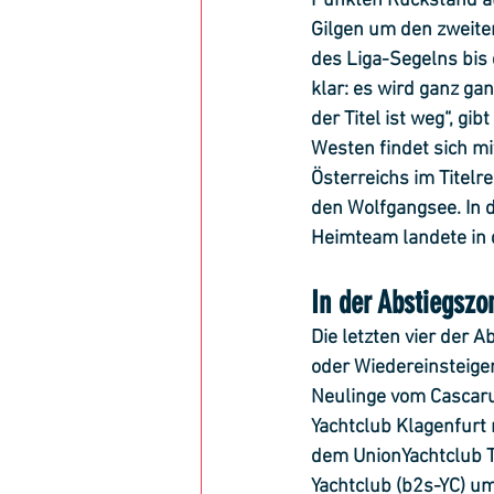
Punkten Rückstand auf
Gilgen um den zweiten
des Liga-Segelns bis 
klar: es wird ganz ga
der Titel ist weg“, g
Westen findet sich m
Österreichs im Titel
den Wolfgangsee. In d
Heimteam landete in 
In der Abstiegszo
Die letzten vier der 
oder Wiedereinsteiger
Neulinge vom Cascaru
Yachtclub Klagenfurt 
dem UnionYachtclub T
Yachtclub (b2s-YC) um