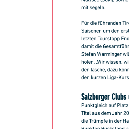
Mattsee (SCM), sowie
mit segeln.
Für die führenden Tir
Saisonen um den erste
letzten Tourstopp En
damit die Gesamtführ
Stefan Warminger will
holen. „Wir wissen, w
der Tasche, dazu könn
den kurzen Liga-Kurse
Salzburger Clubs
Punktgleich auf Platz
Titel aus dem Jahr 2
die Trümpfe in der Ha