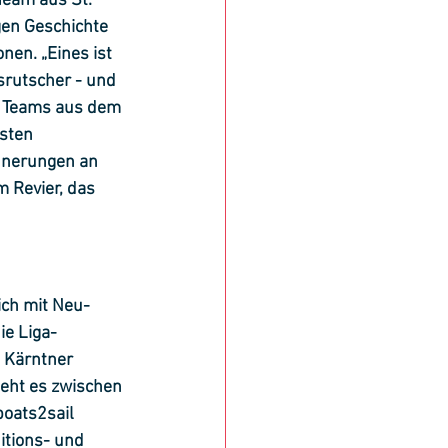
Team aus St. 
gen Geschichte 
en. „Eines ist 
srutscher - und 
ei Teams aus dem 
sten 
nnerungen an 
 Revier, das 
ich mit Neu- 
ie Liga-
 Kärntner 
geht es zwischen 
oats2sail 
itions- und 