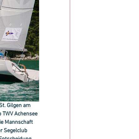
t. Gilgen am 
b TWV Achensee 
ie Mannschaft 
r Segelclub 