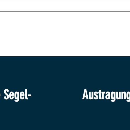
Mattse
Ligatross kehrt an den Attersee zurück
Austragung
e Segel-