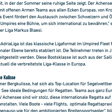
t, in der der Sommer seine ruhige Seite zeigt. Der Achense
 mit offenen Armen Teams aus allen Ecken Europas, von Kro
as Event fördert den Austausch zwischen Schweizern und Ö
 Umpires eine Bühne, um sich international zu bewähren,“ s
er Liga Markus Blaesi.
driaLiga ist das klassische Ligaformat im Umpired Fleet R
ionaler Ebene bereits etabliert ist. Die Teilnehmer treten in 
eitgestellt werden. Diese Bootsklasse ist auch aus der Sai
uell die verbreitetste Liga-Klasse in Europa. 
e Kulisse
ner Bergkulisse, hat sich als Top-Location für Segelwettb
 See ideale Bedingungen für Regatten. Teams aus ganz Eur
 Achensee sind wir stolz, diese internationale Regatta auf
stalten. Viele Boote - viele Flights,  optimale Regattaprax
 genauso wie für den ambitionierten Breitensportsegler“, bli