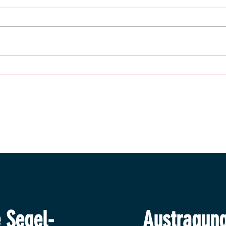
Mattse
Ligatross kehrt an den Attersee zurück
Austragung
e Segel-