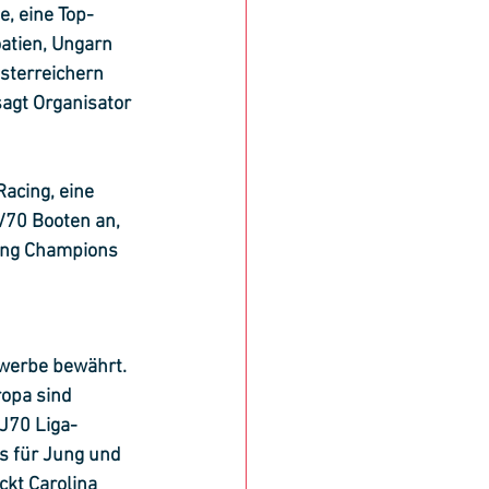
e, eine Top-
atien, Ungarn 
sterreichern 
agt Organisator 
acing, eine 
J/70 Booten an, 
ling Champions 
ewerbe bewährt. 
opa sind 
 J70 Liga-
is für Jung und 
ckt Carolina 