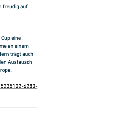
 freudig auf 
 Cup eine 
hme an einem 
dern trägt auch 
 den Austausch 
ropa.
/d5235102-6280-