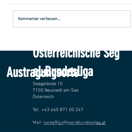
Kommentar verfassen...
Ligatross kehrt an den Attersee zurück
Österreichische Seg
el-Bundesliga
Austragungsorte
Seegelände 10
7100 Neusiedl am See
Österreich
Tel: +43 660 871 00 247
Mail:
raceoffice@segelbundesliga.at
© 2026 Österreichische Segel-Bundesliga